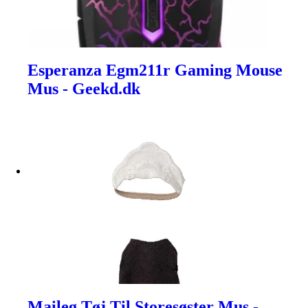
Esperanza Egm211r Gaming Mouse
Mus - Geekd.dk
Maileg Tøj Til Storesøster Mus -