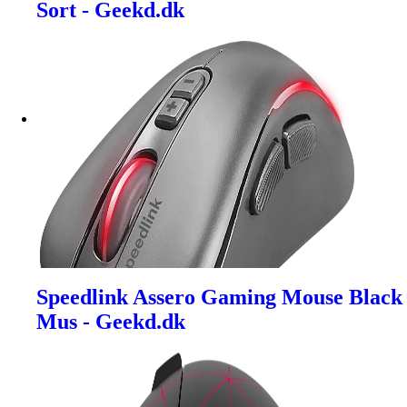
Sort - Geekd.dk
Speedlink Assero Gaming Mouse Black
Mus - Geekd.dk