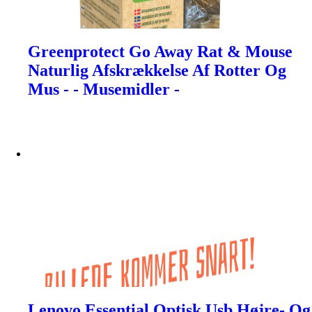
Greenprotect Go Away Rat & Mouse
Naturlig Afskrækkelse Af Rotter Og
Mus - - Musemidler -
Lenovo Essential Optisk Usb Højre- Og