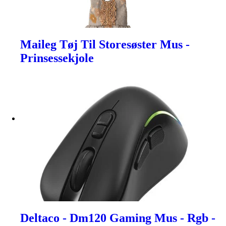
Maileg Tøj Til Storesøster Mus -
Prinsessekjole
Deltaco - Dm120 Gaming Mus - Rgb -