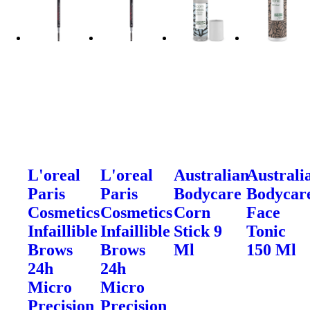
L'oreal
L'oreal
Australian
Australi
Paris
Paris
Bodycare
Bodycar
Cosmetics
Cosmetics
Corn
Face
Infaillible
Infaillible
Stick 9
Tonic
Brows
Brows
Ml
150 Ml
24h
24h
Micro
Micro
Precision
Precision