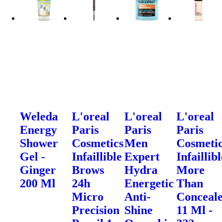
Weleda
L'oreal
L'oreal
L'oreal
Energy
Paris
Paris
Paris
Shower
Cosmetics
Men
Cosmeti
Gel -
Infaillible
Expert
Infaillib
Ginger
Brows
Hydra
More
200 Ml
24h
Energetic
Than
Micro
Anti-
Conceal
Precision
Shine
11 Ml -