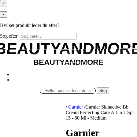
×
×
Hvilket produkt leder du efter?
Søg efter:
BEAUTYANDMOR
BEAUTYANDMOR
BEAUTYANDMORE
BEAUTYANDMORE
Søg
/
Garnier
/
Garnier Skinactive Bb
Cream Perfecting Care All-in-1 Spf
15 - 50 Ml - Medium
Garnier