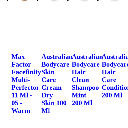
Max
Australian
Australian
Australi
Factor
Bodycare
Bodycare
Bodycar
Facefinity
Skin
Hair
Hair
Multi-
Care
Clean
Care
Perfector
Cream
Shampoo
Conditio
11 Ml -
Dry
Mint
200 Ml
05 -
Skin 100
200 Ml
Warm
Ml