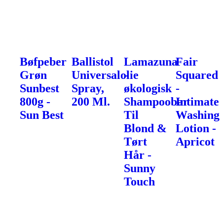
Bøfpeber
Ballistol
Lamazuna
Fair
Grøn
Universalolie
-
Squared
Sunbest
Spray,
økologisk
-
800g -
200 Ml.
Shampoobar
Intimate
Sun Best
Til
Washing
Blond &
Lotion -
Tørt
Apricot
Hår -
Sunny
Touch