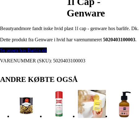
1l Cap -
Genware
Beautyandmore fandt isske hvid plast 1l cap - genware hos barlife. Dk.
Dette produkt fra Genware i hvid har varenummeret
5020403100003
.
Se prisen hos Barlife.dk
VARENUMMER (SKU):
5020403100003
ANDRE KØBTE OGSÅ