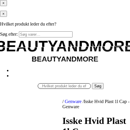
×
×
Hvilket produkt leder du efter?
Søg efter:
BEAUTYANDMOR
BEAUTYANDMOR
BEAUTYANDMORE
BEAUTYANDMORE
Søg
/
Genware
/
Isske Hvid Plast 1l Cap -
Genware
Isske Hvid Plast