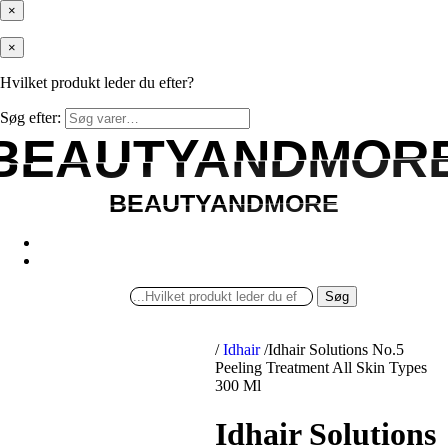
×
×
Hvilket produkt leder du efter?
Søg efter:
BEAUTYANDMOR
BEAUTYANDMOR
BEAUTYANDMORE
BEAUTYANDMORE
Søg
/
Idhair
/
Idhair Solutions No.5
Peeling Treatment All Skin Types
300 Ml
Idhair Solutions