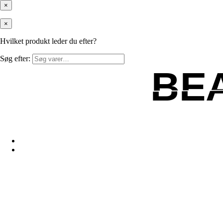
×
×
Hvilket produkt leder du efter?
Søg efter:
BE
BE