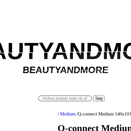
AUTYANDM
AUTYANDM
BEAUTYANDMORE
BEAUTYANDMORE
Søg
/
Medium
/
Q-connect Medium 140x10
Q-connect Mediu