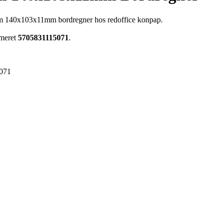
m 140x103x11mm bordregner hos redoffice konpap.
mmeret
5705831115071
.
071