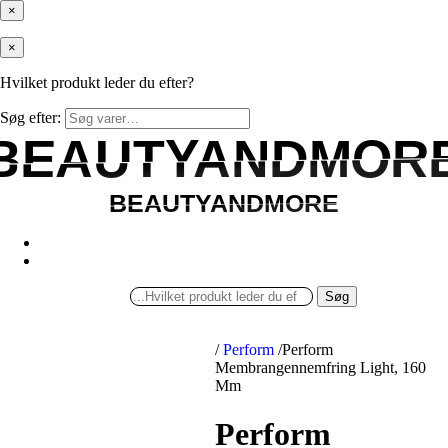
×
×
Hvilket produkt leder du efter?
Søg efter:
BEAUTYANDMOR
BEAUTYANDMOR
BEAUTYANDMORE
BEAUTYANDMORE
Søg
/
Perform
/
Perform
Membrangennemfring Light, 160
Mm
Perform