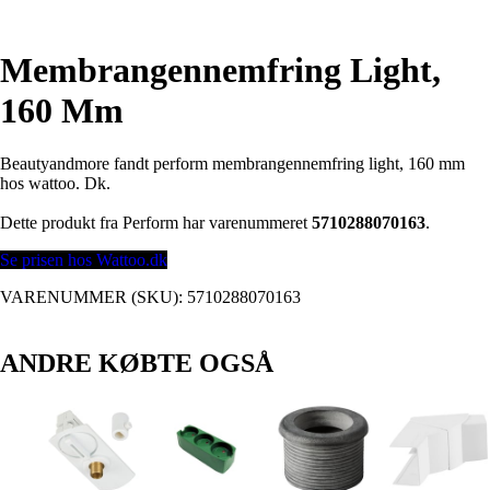
Membrangennemfring Light,
160 Mm
Beautyandmore fandt perform membrangennemfring light, 160 mm
hos wattoo. Dk.
Dette produkt fra Perform har varenummeret
5710288070163
.
Se prisen hos Wattoo.dk
VARENUMMER (SKU):
5710288070163
ANDRE KØBTE OGSÅ