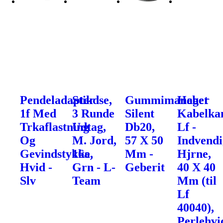
Pendeladapter
Stikdse,
Gummimanchet
Hager
1f Med
3 Runde
Silent
Kabelka
Trkaflastning
Udtag,
Db20,
Lf -
Og
M. Jord,
57 X 50
Indvendi
Gevindstykke,
16a,
Mm -
Hjrne,
Hvid -
Grn - L-
Geberit
40 X 40
Slv
Team
Mm (til
Lf
40040),
Perlehvi