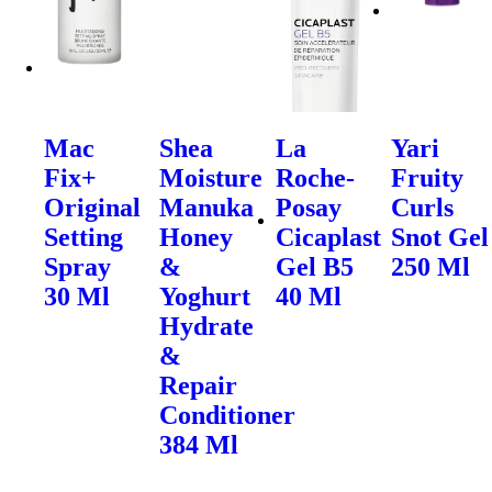
Mac
Shea
La
Yari
Fix+
Moisture
Roche-
Fruity
Original
Manuka
Posay
Curls
Setting
Honey
Cicaplast
Snot Gel
Spray
&
Gel B5
250 Ml
30 Ml
Yoghurt
40 Ml
Hydrate
&
Repair
Conditioner
384 Ml