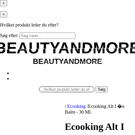
×
×
Hvilket produkt leder du efter?
Søg efter:
BEAUTYANDMOR
BEAUTYANDMOR
BEAUTYANDMORE
BEAUTYANDMORE
Søg
/
Ecooking
/
Ecooking Alt I �n
Balm - 30 Ml.
Ecooking Alt I