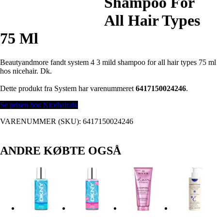
Shampoo For
All Hair Types
75 Ml
Beautyandmore fandt system 4 3 mild shampoo for all hair types 75 ml
hos nicehair. Dk.
Dette produkt fra System har varenummeret
6417150024246
.
Se prisen hos Nicehair.dk
VARENUMMER (SKU):
6417150024246
ANDRE KØBTE OGSÅ