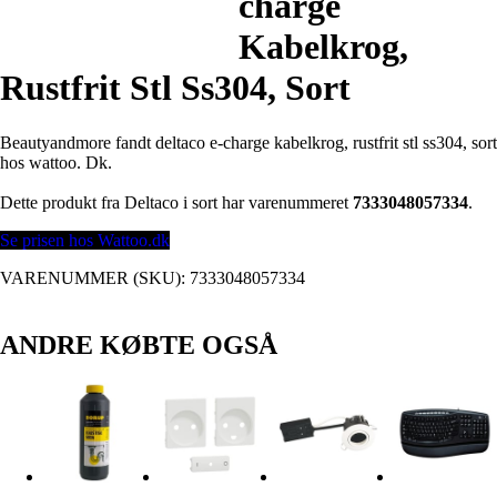
charge
Kabelkrog,
Rustfrit Stl Ss304, Sort
Beautyandmore fandt deltaco e-charge kabelkrog, rustfrit stl ss304, sort
hos wattoo. Dk.
Dette produkt fra Deltaco i sort har varenummeret
7333048057334
.
Se prisen hos Wattoo.dk
VARENUMMER (SKU):
7333048057334
ANDRE KØBTE OGSÅ