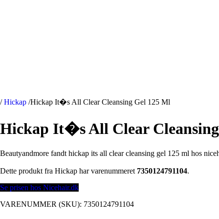
/
Hickap
/
Hickap It�s All Clear Cleansing Gel 125 Ml
Hickap It�s All Clear Cleansin
Beautyandmore fandt hickap its all clear cleansing gel 125 ml hos niceh
Dette produkt fra Hickap har varenummeret
7350124791104
.
Se prisen hos Nicehair.dk
VARENUMMER (SKU):
7350124791104