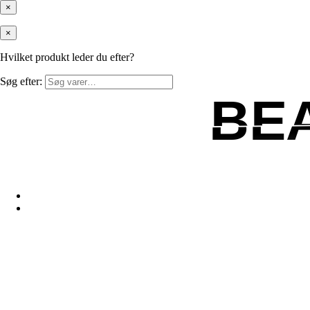
×
×
Hvilket produkt leder du efter?
Søg efter:
BE
BE