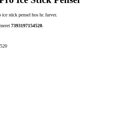
ice stick pensel hos hc farver.
mmeret
7393197154520
.
4520