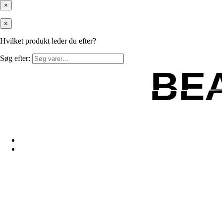
×
×
Hvilket produkt leder du efter?
Søg efter:
BE
BE