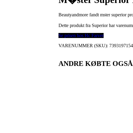
Beautyandmore fandt mster superior pro 
Dette produkt fra Superior har varenu
Se prisen hos Hc Farver
VARENUMMER (SKU):
739319715
ANDRE KØBTE OGSÅ