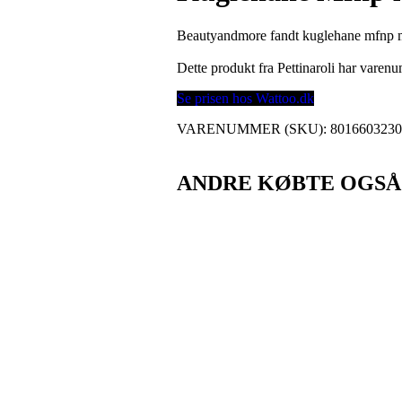
Beautyandmore fandt kuglehane mfnp m. 
Dette produkt fra Pettinaroli har vare
Se prisen hos Wattoo.dk
VARENUMMER (SKU):
801660323
ANDRE KØBTE OGSÅ