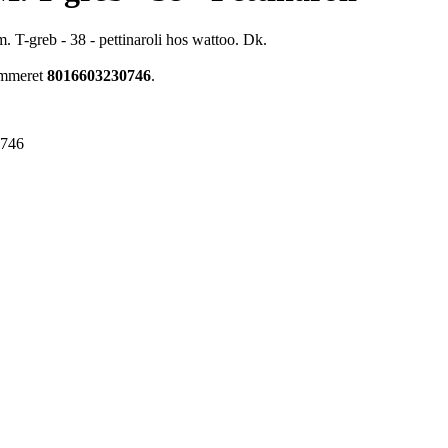
T-greb - 38 - pettinaroli hos wattoo. Dk.
nummeret
8016603230746
.
0746