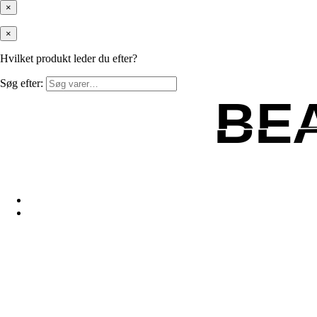
×
×
Hvilket produkt leder du efter?
Søg efter:
BE
BE