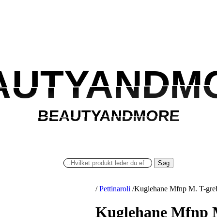
AUTYANDM
AUTYANDM
BEAUTYANDMORE
BEAUTYANDMORE
Søg
/
Pettinaroli
/
Kuglehane Mfnp M. T-greb -
Kuglehane Mfnp M.