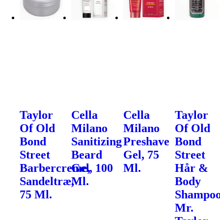
Taylor
Cella
Cella
Taylor
Of Old
Milano
Milano
Of Old
Bond
Sanitizing
Preshave
Bond
Street
Beard
Gel, 75
Street
Barbercreme,
Gel, 100
Ml.
Hår &
Sandeltræ,
Ml.
Body
75 Ml.
Shampoo
Mr.