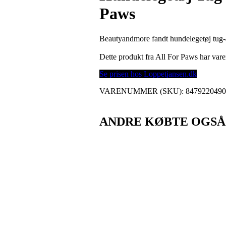
Paws
Beautyandmore fandt hundelegetøj tug-a
Dette produkt fra All For Paws har va
Se prisen hos Loppetjansen.dk
VARENUMMER (SKU):
847922049
ANDRE KØBTE OGSÅ