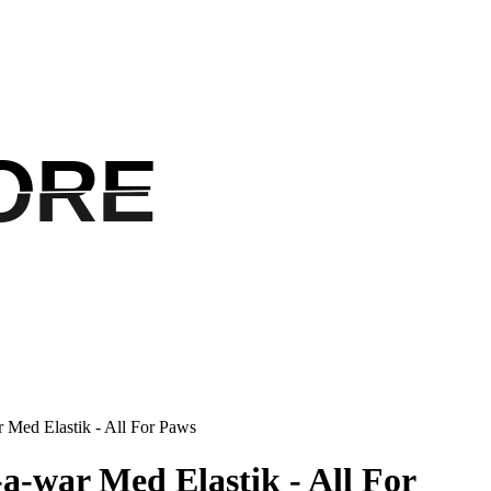
ORE
ORE
 Med Elastik - All For Paws
a-war Med Elastik - All For