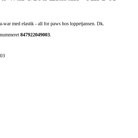
-war med elastik - all for paws hos loppetjansen. Dk.
renummeret
847922049003
.
003