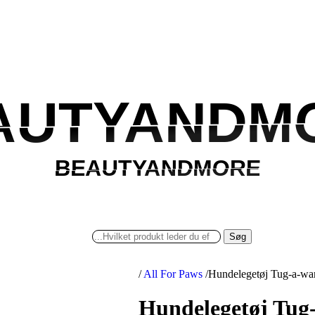
AUTYANDM
AUTYANDM
BEAUTYANDMORE
BEAUTYANDMORE
Søg
/
All For Paws
/
Hundelegetøj Tug-a-war
Hundelegetøj Tug-