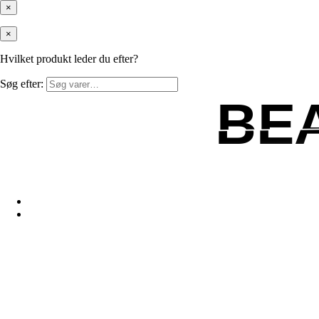
×
×
Hvilket produkt leder du efter?
Søg efter:
BE
BE