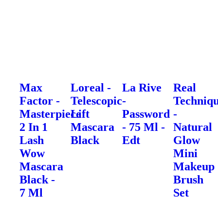
Max
Loreal -
La Rive
Real
Factor -
Telescopic
-
Techniq
Masterpiece
Lift
Password
-
2 In 1
Mascara
- 75 Ml -
Natural
Lash
Black
Edt
Glow
Wow
Mini
Mascara
Makeup
Black -
Brush
7 Ml
Set