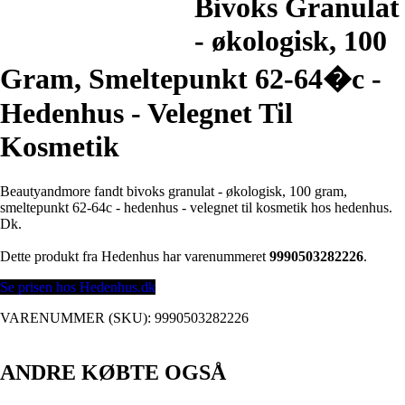
Bivoks Granulat
- økologisk, 100
Gram, Smeltepunkt 62-64�c -
Hedenhus - Velegnet Til
Kosmetik
Beautyandmore fandt bivoks granulat - økologisk, 100 gram,
smeltepunkt 62-64c - hedenhus - velegnet til kosmetik hos hedenhus.
Dk.
Dette produkt fra Hedenhus har varenummeret
9990503282226
.
Se prisen hos Hedenhus.dk
VARENUMMER (SKU):
9990503282226
ANDRE KØBTE OGSÅ