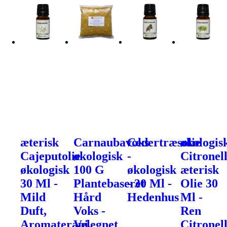
æterisk
Carnaubavoks
Cedertræsolie
økologis
Cajeputolie
økologisk
-
Citronel
økologisk
100 G
økologisk
æterisk
30 Ml -
Plantebaseret
- 30 Ml -
Olie 30
Mild
Hård
Hedenhus
Ml -
Duft,
Voks -
Ren
Aromaterapi,
Velegnet
Citronell