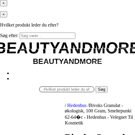
×
×
Hvilket produkt leder du efter?
Søg efter:
BEAUTYANDMOR
BEAUTYANDMOR
BEAUTYANDMORE
BEAUTYANDMORE
Søg
/
Hedenhus
/
Bivoks Granulat -
økologisk, 100 Gram, Smeltepunkt
62-64�c - Hedenhus - Velegnet Til
Kosmetik