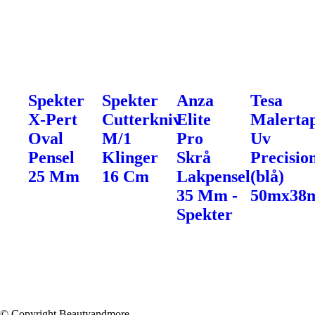
Spekter
Spekter
Anza
Tesa
X-Pert
Cutterkniv
Elite
Malerta
Oval
M/1
Pro
Uv
Pensel
Klinger
Skrå
Precisio
25 Mm
16 Cm
Lakpensel
(blå)
35 Mm -
50mx38
Spekter
© Copyright Beautyandmore