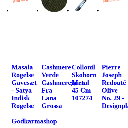
Masala
Cashmere
Collonil
Pierre
Røgelse
Verde
Skohorn
Joseph
Gavesæt
Cashmeregarn
Metal
Redouté
- Satya
Fra
45 Cm
Olive
Indisk
Lana
107274
No. 29 -
Røgelse
Grossa
Designpl
-
Godkarmashop