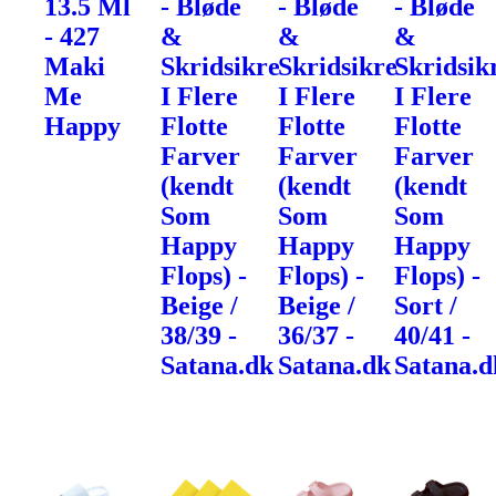
13.5 Ml
- Bløde
- Bløde
- Bløde
- 427
&
&
&
Maki
Skridsikre
Skridsikre
Skridsik
Me
I Flere
I Flere
I Flere
Happy
Flotte
Flotte
Flotte
Farver
Farver
Farver
(kendt
(kendt
(kendt
Som
Som
Som
Happy
Happy
Happy
Flops) -
Flops) -
Flops) -
Beige /
Beige /
Sort /
38/39 -
36/37 -
40/41 -
Satana.dk
Satana.dk
Satana.d