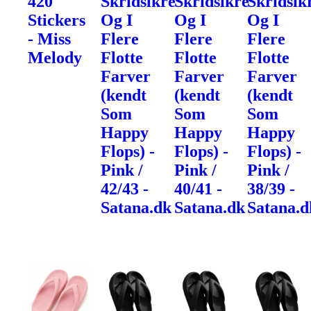
420
Skridsikre
Skridsikre
Skridsik
Stickers
Og I
Og I
Og I
- Miss
Flere
Flere
Flere
Melody
Flotte
Flotte
Flotte
Farver
Farver
Farver
(kendt
(kendt
(kendt
Som
Som
Som
Happy
Happy
Happy
Flops) -
Flops) -
Flops) -
Pink /
Pink /
Pink /
42/43 -
40/41 -
38/39 -
Satana.dk
Satana.dk
Satana.d