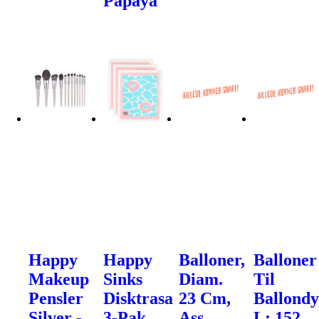
Papaya
Happy
Happy
Balloner,
Balloner
Makeup
Sinks
Diam.
Til
Pensler
Disktrasa
23 Cm,
Ballondy
Silver -
3-Pak
Ass.
L: 152