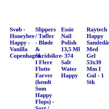
Svøb -
Slippers
Essie
Raytech
Honeybee
/ Tøfler
Nail
Happy
Happy -
- Bløde
Polish
Samledå
Vanilla
&
13,5 Ml
Med
Copenhagen
Skridsikre
- 374
Gel
I Flere
Salt
53x39
Flotte
Water
Mm I
Farver
Happy
Gul - 1
(kendt
Stk
Som
Happy
Flops) -
Sort /