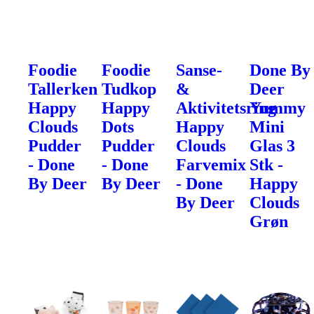
Foodie
Foodie
Sanse-
Done By
Tallerken
Tudkop
&
Deer
Happy
Happy
Aktivitetsring
Yummy
Clouds
Dots
Happy
Mini
Pudder
Pudder
Clouds
Glas 3
- Done
- Done
Farvemix
Stk -
By Deer
By Deer
- Done
Happy
By Deer
Clouds
Grøn