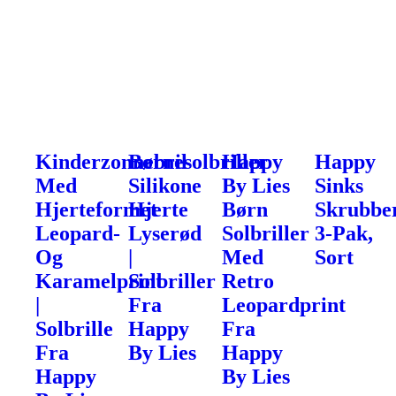
Kinderzonnebril
Børnesolbriller
Happy
Happy
Med
Silikone
By Lies
Sinks
Hjerteformet
Hjerte
Børn
Skrubbe
Leopard-
Lyserød
Solbriller
3-Pak,
Og
|
Med
Sort
Karamelprint
Solbriller
Retro
|
Fra
Leopardprint
Solbrille
Happy
Fra
Fra
By Lies
Happy
Happy
By Lies