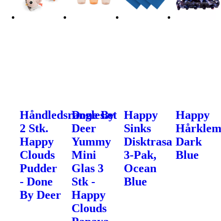
Håndledsranglesæt
Done By
Happy
Happy
2 Stk.
Deer
Sinks
Hårkle
Happy
Yummy
Disktrasa
Dark
Clouds
Mini
3-Pak,
Blue
Pudder
Glas 3
Ocean
- Done
Stk -
Blue
By Deer
Happy
Clouds