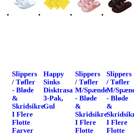
Slippers
Happy
Slippers
Slippers
/ Tøfler
Sinks
/ Tøfler
/ Tøfler
- Bløde
Disktrasa
M/Spænde
M/Spæn
&
3-Pak,
- Bløde
- Bløde
Skridsikre
Gul
&
&
I Flere
Skridsikre
Skridsik
Flotte
I Flere
I Flere
Farver
Flotte
Flotte