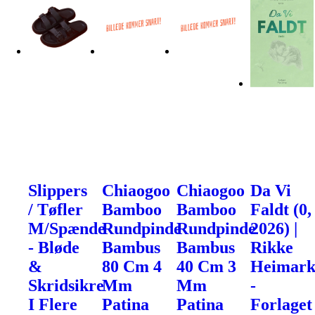
Slippers
Chiaogoo
Chiaogoo
Da Vi
/ Tøfler
Bamboo
Bamboo
Faldt (0,
M/Spænde
Rundpinde
Rundpinde
2026) |
- Bløde
Bambus
Bambus
Rikke
&
80 Cm 4
40 Cm 3
Heimar
Skridsikre
Mm
Mm
-
I Flere
Patina
Patina
Forlaget