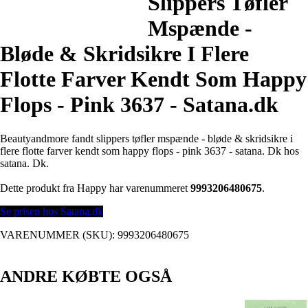
Slippers Tøfler
Mspænde -
Bløde & Skridsikre I Flere
Flotte Farver Kendt Som Happy
Flops - Pink 3637 - Satana.dk
Beautyandmore fandt slippers tøfler mspænde - bløde & skridsikre i
flere flotte farver kendt som happy flops - pink 3637 - satana. Dk hos
satana. Dk.
Dette produkt fra Happy har varenummeret
9993206480675
.
Se prisen hos Satana.dk
VARENUMMER (SKU):
9993206480675
ANDRE KØBTE OGSÅ